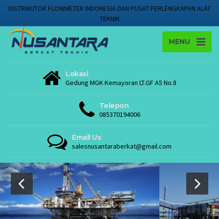
DISTRIBUTOR FLOWMETER INDONESIA DAN PUSAT PERLENGKAPAN ALAT
TEKNIK
MENU
Lokasi
Gedung MGK Kemayoran LT.GF A5 No.8
Telepon
085370194006
Email Us
salesnusantaraberkat@gmail.com