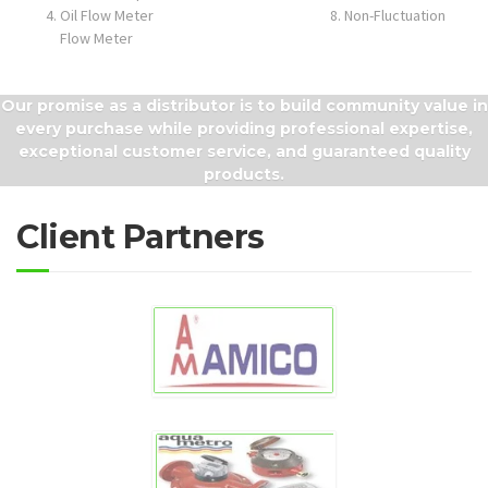
Positive Displacement Flow Meter 7. Gas Flow Meter
Oil Flow Meter 8. Non-Fluctuation
Flow Meter
Our promise as a distributor is to build community value in
every purchase while providing professional expertise,
exceptional customer service, and guaranteed quality
products.
Client Partners