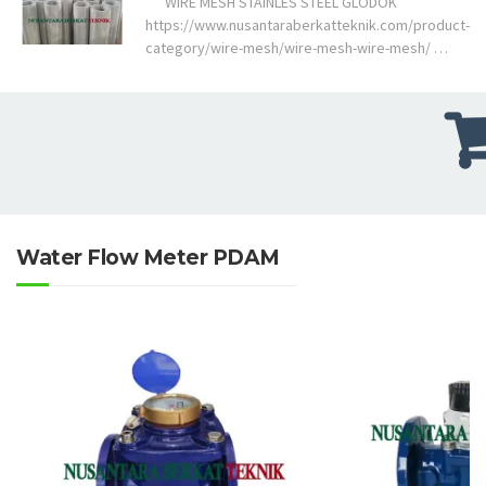
WIRE MESH STAINLES STEEL GLODOK
https://www.nusantaraberkatteknik.com/product-
category/wire-mesh/wire-mesh-wire-mesh/ …
Water Flow Meter PDAM