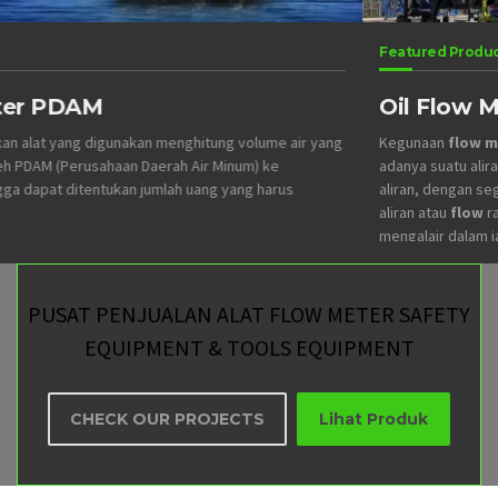
Featured Product
Oil Flow Meter
Kegunaan
flow meter
adalah alat yang digunakan untuk engetahui
adanya suatu aliran matrial ( liquid, gas, powder ) dalam suatu jalur
aliran, dengan segala aspek aliran itu sendiri, yang meliputi kecepatan
aliran atau
flow
rate dan total massa atau volume dari matrial yang
mengalair dalam jangka waktu tertentu
PUSAT PENJUALAN ALAT FLOW METER SAFETY
EQUIPMENT & TOOLS EQUIPMENT
CHECK OUR PROJECTS
Lihat Produk