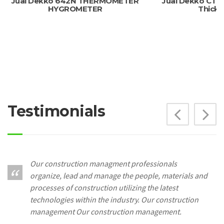
Jual Dekko 642N THERMOMETER
Jual Dekko CT8
HYGROMETER
Thickn
Testimonials
Prev
N
Our construction managment professionals
organize, lead and manage the people, materials and
processes of construction utilizing the latest
technologies within the industry. Our construction
management Our construction management.