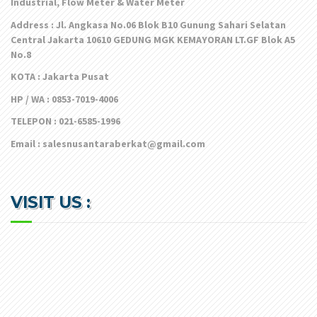
Supply High Performance Safety Equipment, Laboratory,
Industrial, Flow Meter & Water Meter
Address : Jl. Angkasa No.06 Blok B10 Gunung Sahari Selatan
Central Jakarta 10610 GEDUNG MGK KEMAYORAN LT.GF Blok A5
No.8
KOTA : Jakarta Pusat
HP / WA : 0853-7019-4006
TELEPON : 021-6585-1996
Email :
salesnusantaraberkat@gmail.com
VISIT US :